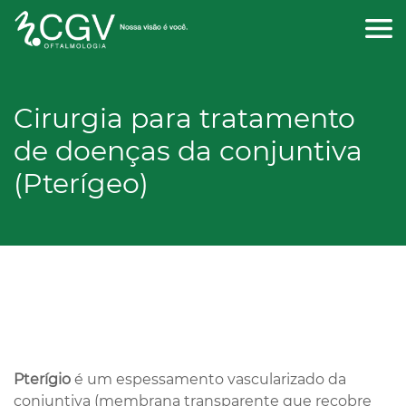
CONTATO
Cirurgia para tratamento
de doenças da conjuntiva
(Pterígeo)
Pterígio
é um espessamento vascularizado da
conjuntiva (membrana transparente que recobre