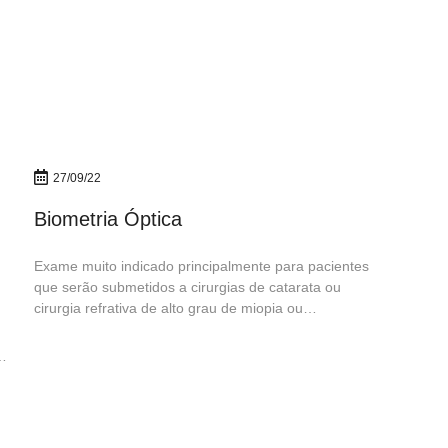
27/09/22
Biometria Óptica
Exame muito indicado principalmente para pacientes
que serão submetidos a cirurgias de catarata ou
cirurgia refrativa de alto grau de miopia ou
hipermetropia. A #CGV conta com profissionais
capacitados e uma estrutura de ponta para oferecer
é
um tratamento eficaz e seguro.