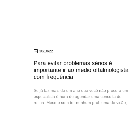
30/10/22
Para evitar problemas sérios é
importante ir ao médio oftalmologista
com frequência
Se já faz mais de um ano que você não procura um
especialista é hora de agendar uma consulta de
rotina. Mesmo sem ter nenhum problema de visão, 
importante agendar uma consulta com um
oftalmologista porque ele é capaz de perceber
algumas patologias que ainda não apresentam
sintomas, mas...