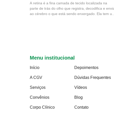
A retina é a fina camada de tecido localizada na
parte de trás do olho que registra, decodifica e envi
ao cérebro o que está sendo enxergado. Ela tem u
papel fundamental na visão e por isso é essencial s
avaliada durante a consulta oftalmológica através d
exame de fundo...
Menu institucional
Início
Depoimentos
A CGV
Dúvidas Frequentes
Serviços
Vídeos
Convênios
Blog
Corpo Clínico
Contato