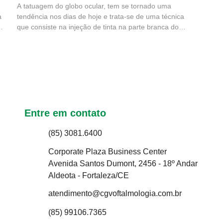
A tatuagem do globo ocular, tem se tornado uma
a
tendência nos dias de hoje e trata-se de uma técnica
m
que consiste na injeção de tinta na parte branca do
er
olho. Contudo, o procedimento tem preocupado
o
oftalmologistas pois o tipo de tatuagem causa
bastante riscos para a saúde, já que a...
Entre em contato
(85) 3081.6400
Corporate Plaza Business Center
Avenida Santos Dumont, 2456 - 18º Andar
Aldeota - Fortaleza/CE
atendimento@cgvoftalmologia.com.br
(85) 99106.7365