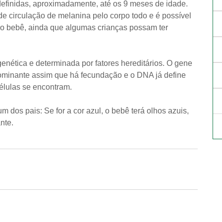
efinidas, aproximadamente, até os 9 meses de idade.
e circulação de melanina pelo corpo todo e é possível
 do bebê, ainda que algumas crianças possam ter
enética e determinada por fatores hereditários. O gene
ominante assim que há fecundação e o DNA já define
élulas se encontram. ⠀
m dos pais: Se for a cor azul, o bebê terá olhos azuis,
ante.⠀