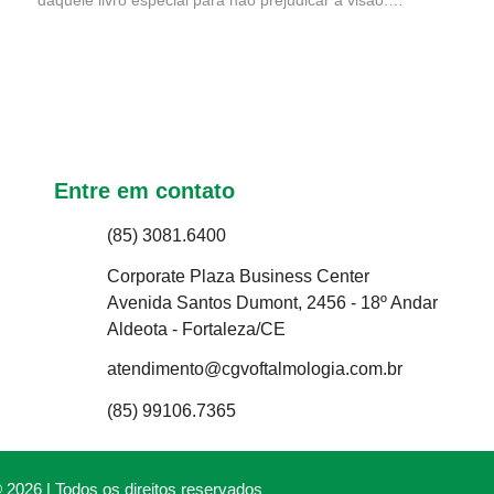
daquele livro especial para não prejudicar a visão.
⠀⠀Alguns do cuidados necessários são: prestar
atenção a sua postura, a luminosidade local que
você está lendo e o tempo de leitura para evitar
sensações de...
Entre em contato
(85) 3081.6400
Corporate Plaza Business Center
Avenida Santos Dumont, 2456 - 18º Andar
Aldeota - Fortaleza/CE
atendimento@cgvoftalmologia.com.br
(85) 99106.7365
2026 | Todos os direitos reservados