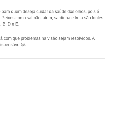
o para quem deseja cuidar da saúde dos olhos, pois é
 Peixes como salmão, atum, sardinha e truta são fontes
, B, D e E.
á com que problemas na visão sejam resolvidos. A
dispensável😃.