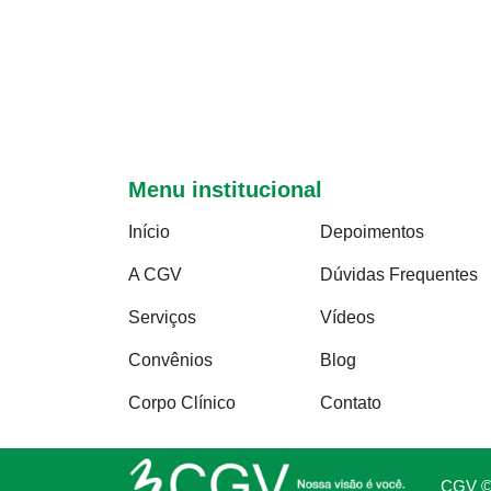
olhos da criança, em que o médico é capaz de
perceber alterações...
Menu institucional
Início
Depoimentos
A CGV
Dúvidas Frequentes
Serviços
Vídeos
Convênios
Blog
Corpo Clínico
Contato
CGV © 