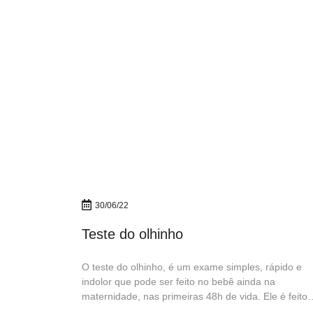
30/06/22
Teste do olhinho
O teste do olhinho, é um exame simples, rápido e
indolor que pode ser feito no bebê ainda na
maternidade, nas primeiras 48h de vida. Ele é feito
através da incidência de um feixe de luz através do