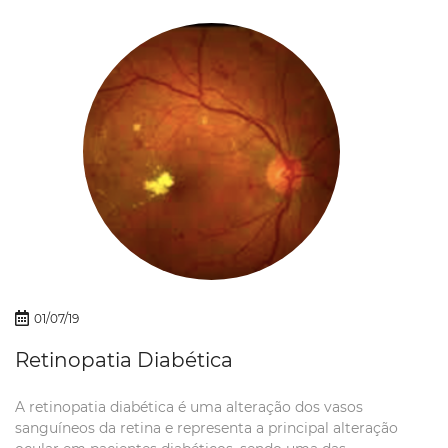
central irreversível em pessoas com mais de 55 anos de
idade. Seu surgimento está ligado a múltiplos fatores
como hereditariedade, genética e...
01/07/19
Retinopatia Diabética
A retinopatia diabética é uma alteração dos vasos
sanguíneos da retina e representa a principal alteração